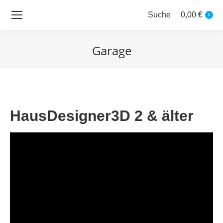
Suche
0,00
€
Search:
0
Garage
Sie befinden sich hier:
HausDesigner3D 2 & älter