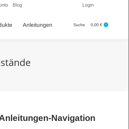
onto
Blog
Login
Produkte
Suche
0,00
€
Search:
0
dukte
Anleitungen
Suche
0,00
€
Search:
0
bstände
Anleitungen-Navigation