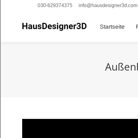
030-629374375
info@hausdesigner3d.com
Starts
Startseite
Außenb