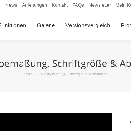
News
Anleitungen
Kontakt
FAQs
Newsletter
Mein K
eite
Funktionen
Galerie
Versionsvergleich
Funktionen
Galerie
Versionsvergleich
Pro
Anleitungen
emaßung, Schriftgröße & A
Sie befinden sich hier:
Start
Außenbemaßung, Schriftgröße & Abstände