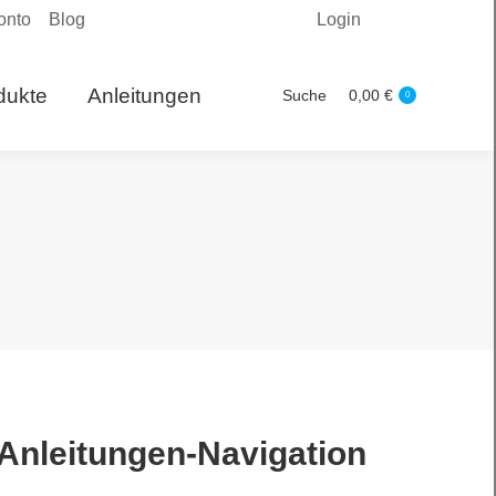
onto
Blog
Login
Produkte
Suche
0,00
€
Search:
0
dukte
Anleitungen
Suche
0,00
€
Search:
0
Anleitungen-Navigation