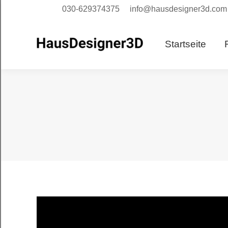
030-629374375
info@hausdesigner3d.com
Starts
Startseite