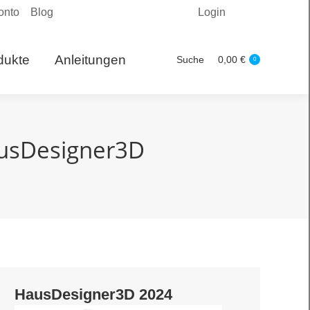
onto
Blog
Login
Produkte
Suche
0,00
€
Search:
0
dukte
Anleitungen
Suche
0,00
€
Search:
0
ausDesigner3D
HausDesigner3D 2024