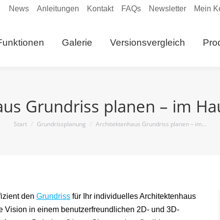
News
Anleitungen
Kontakt
FAQs
Newsletter
Mein K
eite
Funktionen
Galerie
Versionsvergleich
Funktionen
Galerie
Versionsvergleich
Pro
Anleitungen
aus Grundriss planen – im H
Sie befinden sich hier:
Start
Grundrissplanung
Architektenhaus Grundriss planen – im…
izient den
Grundriss
für Ihr individuelles Architektenhaus
hre Vision in einem benutzerfreundlichen 2D- und 3D-