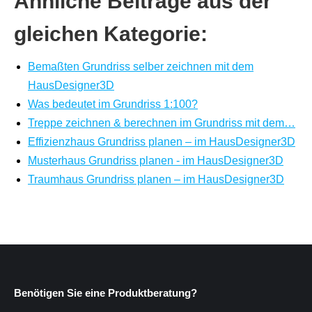
Ähnliche Beiträge aus der
gleichen Kategorie:
Bemaßten Grundriss selber zeichnen mit dem
HausDesigner3D
Was bedeutet im Grundriss 1:100?
Treppe zeichnen & berechnen im Grundriss mit dem…
Effizienzhaus Grundriss planen – im HausDesigner3D
Musterhaus Grundriss planen - im HausDesigner3D
Traumhaus Grundriss planen – im HausDesigner3D
Benötigen Sie eine Produktberatung?