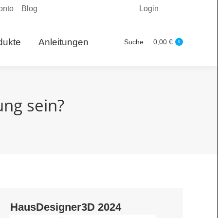
onto
Blog
Login
Produkte
Suche
0,00
€
Search:
0
dukte
Anleitungen
Suche
0,00
€
Search:
0
ng sein?
HausDesigner3D 2024