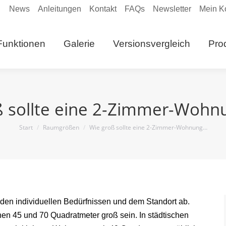
News
Anleitungen
Kontakt
FAQs
Newsletter
Mein K
eite
Funktionen
Galerie
Versionsvergleich
Funktionen
Galerie
Versionsvergleich
Pro
Anleitungen
ß sollte eine 2-Zimmer-Wohnu
Sie befinden sich hier:
Start
Raumgrößen
Wie groß sollte eine 2-Zimmer-Wohnung…
en individuellen Bedürfnissen und dem Standort ab.
en 45 und 70 Quadratmeter groß sein. In städtischen