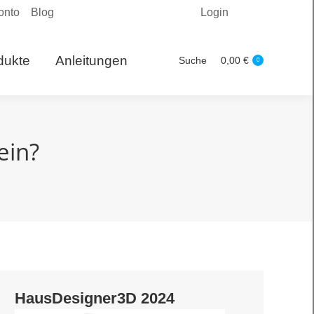
onto
Blog
Login
Produkte
Suche
0,00
€
Search:
0
dukte
Anleitungen
Suche
0,00
€
Search:
0
ein?
HausDesigner3D 2024