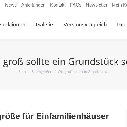
News
Anleitungen
Kontakt
FAQs
Newsletter
Mein K
eite
Funktionen
Galerie
Versionsvergleich
Funktionen
Galerie
Versionsvergleich
Pro
Anleitungen
 groß sollte ein Grundstück s
Sie befinden sich hier:
Start
Raumgrößen
Wie groß sollte ein Grundstück…
öße für Einfamilienhäuser