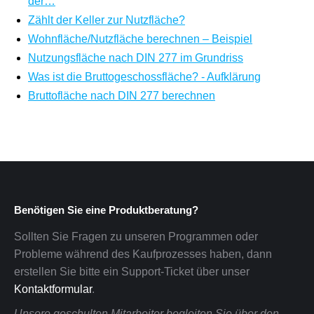
der…
Zählt der Keller zur Nutzfläche?
Wohnfläche/Nutzfläche berechnen – Beispiel
Nutzungsfläche nach DIN 277 im Grundriss
Was ist die Bruttogeschossfläche? - Aufklärung
Bruttofläche nach DIN 277 berechnen
Benötigen Sie eine Produktberatung?
Sollten Sie Fragen zu unseren Programmen oder
Probleme während des Kaufprozesses haben, dann
erstellen Sie bitte ein Support-Ticket über unser
Kontaktformular
.
Unsere geschulten Mitarbeiter begleiten Sie über den