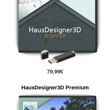
79,99€
HausDesigner3D Premium