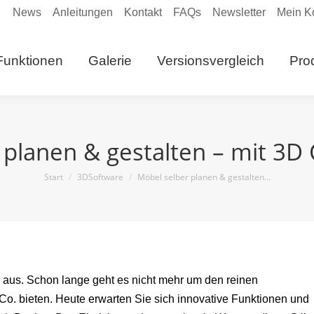
News
Anleitungen
Kontakt
FAQs
Newsletter
Mein K
eite
Funktionen
Galerie
Versionsvergleich
Funktionen
Galerie
Versionsvergleich
Pro
Anleitungen
 planen & gestalten – mit 3D
Sie befinden sich hier:
Start
3DSoftware
Möbel selber planen & gestalten…
aus. Schon lange geht es nicht mehr um den reinen
 Co. bieten. Heute erwarten Sie sich innovative Funktionen und