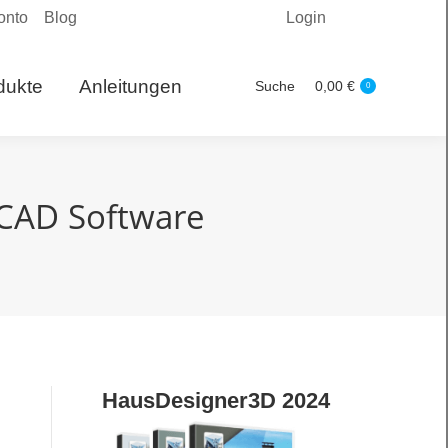
onto
Blog
Login
Produkte
Suche
0,00
€
Search:
0
dukte
Anleitungen
Suche
0,00
€
Search:
0
 CAD Software
HausDesigner3D 2024