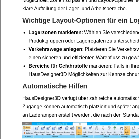
Möglichkeit, Zonen zu planen und Layout-Optionen flex
klare Aufteilung der Lager- und Arbeitsbereiche.
Wichtige Layout-Optionen für ein Lo
Lagerzonen markieren
: Wählen Sie verschiede
Produktgruppen oder Lagerregalen zu unterschei
Verkehrswege anlegen
: Platzieren Sie Verkehrs
einen sicheren und effizienten Warenfluss zu gewä
Bereiche für Gefahrstoffe
markieren: Falls in Ihr
HausDesigner3D Möglichkeiten zur Kennzeichnun
Automatische Hilfen
HausDesigner3D verfügt über zahlreiche automatisch
Zugänge können automatisch platziert und später a
an Laderampen erstellt werden, die nach den Standar