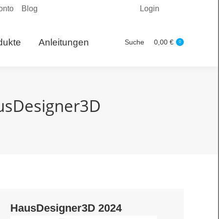
onto
Blog
Login
Produkte
Suche
0,00
€
Search:
0
dukte
Anleitungen
Suche
0,00
€
Search:
0
ausDesigner3D
HausDesigner3D 2024