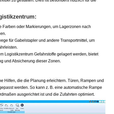
ibel zu gestalten. Dies ist besonders nützlich für die
gistikzentrum:
ne Farben oder Markierungen, um Lagerzonen nach
den.
wege für Gabelstapler und andere Transportmittel, um
hrleisten.
em Logistikzentrum Gefahrstoffe gelagert werden, bietet
g und Absicherung dieser Zonen.
e Hilfen, die die Planung erleichtern. Türen, Rampen und
ngepasst werden. So kann z. B. eine automatische Rampe
dmaßen ausgerichtet ist und die Zufahrten optimiert.