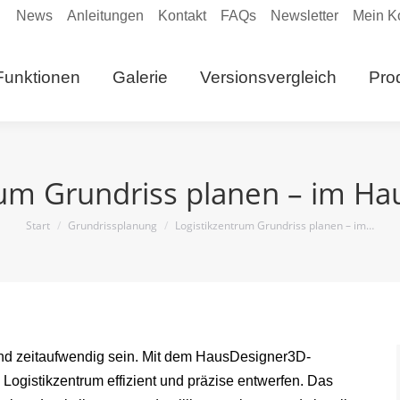
News
Anleitungen
Kontakt
FAQs
Newsletter
Mein K
eite
Funktionen
Galerie
Versionsvergleich
Funktionen
Galerie
Versionsvergleich
Pro
Anleitungen
rum Grundriss planen – im H
Sie befinden sich hier:
Start
Grundrissplanung
Logistikzentrum Grundriss planen – im…
nd zeitaufwendig sein. Mit dem HausDesigner3D-
n Logistikzentrum effizient und präzise entwerfen. Das