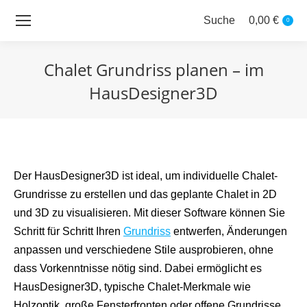
Suche
0,00
€
Search:
0
Chalet Grundriss planen – im
HausDesigner3D
Sie befinden sich hier:
Der HausDesigner3D ist ideal, um individuelle Chalet-
Grundrisse zu erstellen und das geplante Chalet in 2D
und 3D zu visualisieren. Mit dieser Software können Sie
Schritt für Schritt Ihren
Grundriss
entwerfen, Änderungen
anpassen und verschiedene Stile ausprobieren, ohne
dass Vorkenntnisse nötig sind. Dabei ermöglicht es
HausDesigner3D, typische Chalet-Merkmale wie
Holzoptik, große Fensterfronten oder offene Grundrisse