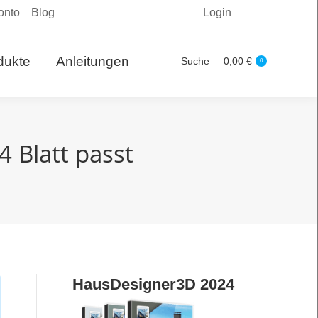
onto
Blog
Login
Produkte
Suche
0,00
€
Search:
0
dukte
Anleitungen
Suche
0,00
€
Search:
0
4 Blatt passt
HausDesigner3D 2024