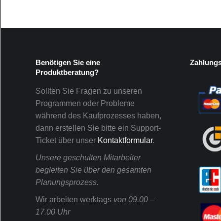
Benötigen Sie eine
Zahlung
Produktberatung?
Sollten Sie Fragen zu unseren
Programmen oder Probleme
während des Kaufprozesses haben,
dann erstellen Sie bitte ein Support-
Ticket über unser
Kontaktformular
.
Unsere geschulten Mitarbeiter
begleiten Sie über den gesamten
Planungsprozess.
Wir arbeiten werktags
von 09.00 –
17.00 Uhr