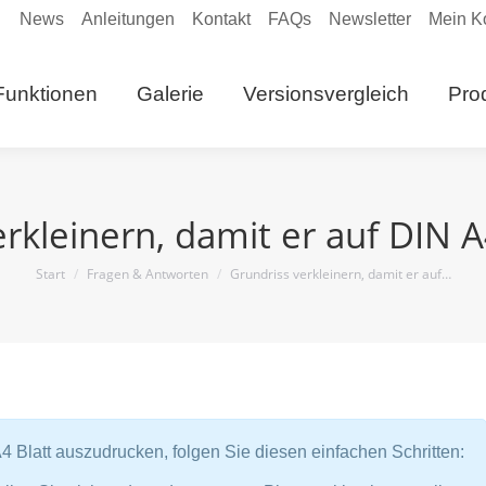
News
Anleitungen
Kontakt
FAQs
Newsletter
Mein K
eite
Funktionen
Galerie
Versionsvergleich
Funktionen
Galerie
Versionsvergleich
Pro
Anleitungen
rkleinern, damit er auf DIN A
Sie befinden sich hier:
Start
Fragen & Antworten
Grundriss verkleinern, damit er auf…
 Blatt auszudrucken, folgen Sie diesen einfachen Schritten: